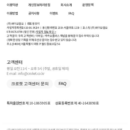
이용약관
개인정보처리방침
회사소개
운영정책
이용방법
공지사항
이벤트
FAQ
(주)와이오엘오 ㅣ 대표 황유미
사업자등록번호
610-86-34204
ㅣ 통신판매번호 2019-서울마포-1239 ㅣ 호스팅 (주)와이오엘오
070-8676-8799 (발신 전용)
사업자 정보 확인 >
고객 문의: 우측 고객센터 / 이메일 / 카카오플러스 채널을 통해 문의 접수 부탁드립니다.
(정확한 상담 기록을 위해 유선상 문의는 접수받고 있지 않습니다)
주소 [
04004
] 서울특별시 마포구 월드컵로10길
5-6
고객센터
평일 오전 11시 ~ 오후 5시 (주말, 공휴일 제외)
E-mail : info@croket.co.kr
크로켓 고객센터 문의
FAQ
특허출원번호
제 10-1865905호
상표등록번호
제 40-1643898호
(주)와이오엘오의 사전 서면 동의 없이 크로켓 사이트의 일체의 정보, 콘텐츠 및 UI등을 상업적 목적으로 전재,