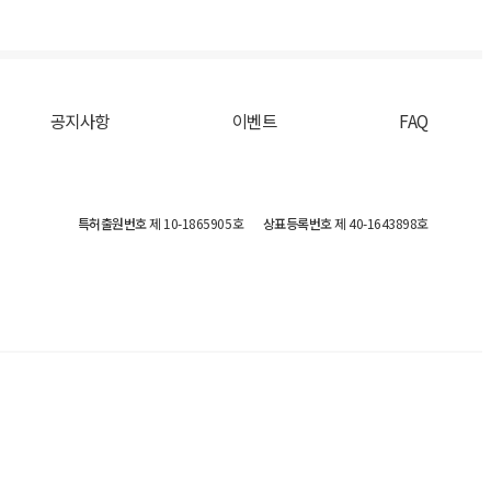
공지사항
이벤트
FAQ
특허출원번호
제 10-1865905호
상표등록번호
제 40-1643898호