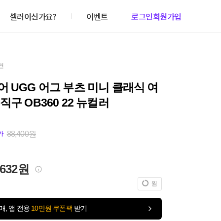
셀러이신가요?
이벤트
로그인
회원가입
건
 UGG 어그 부츠 미니 클래식 여
직구 OB360 22 뉴컬러
88,400원
가
,632원
찜
매, 앱 전용
10만원 쿠폰팩
받기