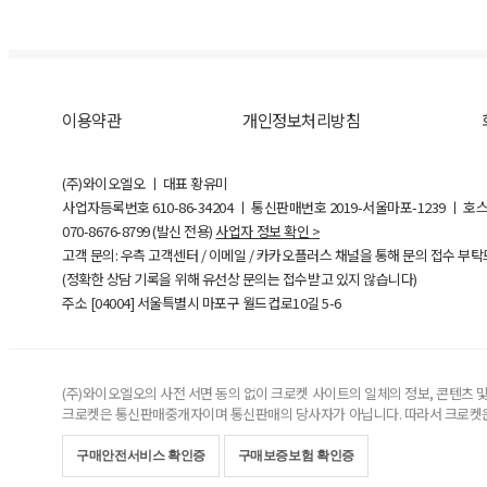
이용약관
개인정보처리방침
(주)와이오엘오 ㅣ 대표 황유미
사업자등록번호
610-86-34204
ㅣ 통신판매번호 2019-서울마포-1239 ㅣ 호
070-8676-8799 (발신 전용)
사업자 정보 확인 >
고객 문의: 우측 고객센터 / 이메일 / 카카오플러스 채널을 통해 문의 접수 부
(정확한 상담 기록을 위해 유선상 문의는 접수받고 있지 않습니다)
주소 [
04004
] 서울특별시 마포구 월드컵로10길
5-6
(주)와이오엘오의 사전 서면 동의 없이 크로켓 사이트의 일체의 정보, 콘텐츠 및 
크로켓은 통신판매중개자이며 통신판매의 당사자가 아닙니다. 따라서 크로켓은
구매안전서비스 확인증
구매보증보험 확인증