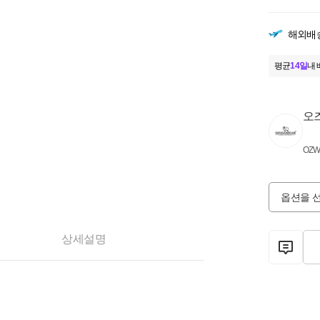
해외배
평균
14일
내 
오
OZW
옵션을 
상세설명