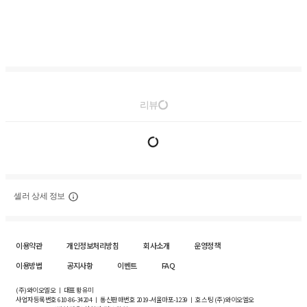
리뷰
셀러 상세 정보
이용약관
개인정보처리방침
회사소개
운영정책
이용방법
공지사항
이벤트
FAQ
(주)와이오엘오 ㅣ 대표 황유미
사업자등록번호
610-86-34204
ㅣ 통신판매번호 2019-서울마포-1239 ㅣ 호스팅 (주)와이오엘오