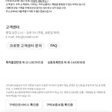
070-8676-8799 (발신 전용)
사업자 정보 확인 >
고객 문의: 우측 고객센터 / 이메일 / 카카오플러스 채널을 통해 문의 접수 부탁드립니다.
(정확한 상담 기록을 위해 유선상 문의는 접수받고 있지 않습니다)
주소 [
04004
] 서울특별시 마포구 월드컵로10길
5-6
고객센터
평일 오전 11시 ~ 오후 5시 (주말, 공휴일 제외)
E-mail : info@croket.co.kr
크로켓 고객센터 문의
FAQ
특허출원번호
제 10-1865905호
상표등록번호
제 40-1643898호
(주)와이오엘오의 사전 서면 동의 없이 크로켓 사이트의 일체의 정보, 콘텐츠 및 UI등을 상업적 목적으로 전재,
전송, 스크래핑 등 무단 사용할 수 없습니다.
크로켓은 통신판매중개자이며 통신판매의 당사자가 아닙니다. 따라서 크로켓은 상품·거래정보 및 거래에 대
하여 책임을 지지 않습니다.
구매안전서비스 확인증
구매보증보험 확인증