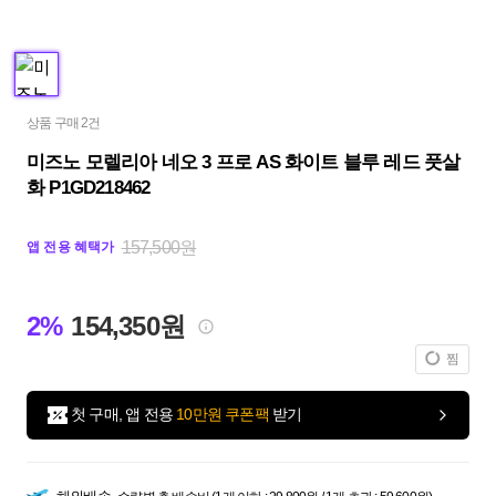
상품 구매 2건
미즈노 모렐리아 네오 3 프로 AS 화이트 블루 레드 풋살
화 P1GD218462
157,500원
앱 전용 혜택가
2%
154,350원
찜
첫 구매, 앱 전용
10만원 쿠폰팩
받기