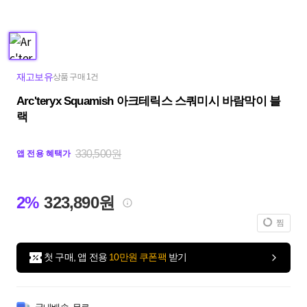
재고보유
상품 구매 1건
Arc'teryx Squamish 아크테릭스 스쿼미시 바람막이 블
랙
330,500원
앱 전용 혜택가
2%
323,890원
찜
첫 구매, 앱 전용
10만원 쿠폰팩
받기