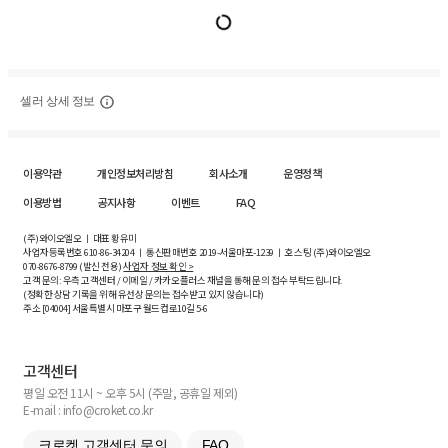
셀러 상세 정보
이용약관
개인정보처리방침
회사소개
운영정책
이용방법
공지사항
이벤트
FAQ
(주)와이오엘오 ㅣ 대표 황유미
사업자등록번호
610-86-34204
ㅣ 통신판매번호 2019-서울마포-1239 ㅣ 호스팅 (주)와이오엘오
070-8676-8799 (발신 전용)
사업자 정보 확인 >
고객 문의: 우측 고객센터 / 이메일 / 카카오플러스 채널을 통해 문의 접수 부탁드립니다.
(정확한 상담 기록을 위해 유선상 문의는 접수받고 있지 않습니다)
주소 [
04004
] 서울특별시 마포구 월드컵로10길
5-6
고객센터
평일 오전 11시 ~ 오후 5시 (주말, 공휴일 제외)
E-mail : info@croket.co.kr
크로켓 고객센터 문의
FAQ