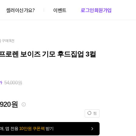
셀러이신가요?
이벤트
로그인
회원가입
 구매 9건
프로렌 보이즈 기모 후드집업 3컬
54,000원
가
,920원
찜
매, 앱 전용
10만원 쿠폰팩
받기