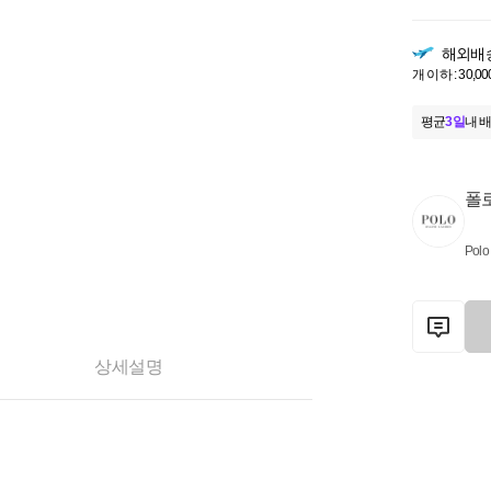
해외배
개 이하 : 30,00
평균
3일
내 배
폴
Polo
상세설명