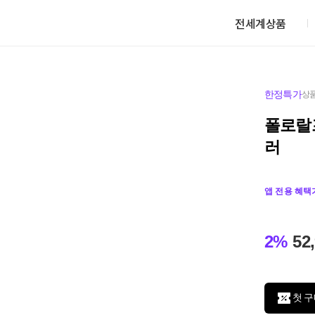
전세계상품
한정특가
상품
폴로랄
러
앱 전용 혜택
2%
52
첫 구