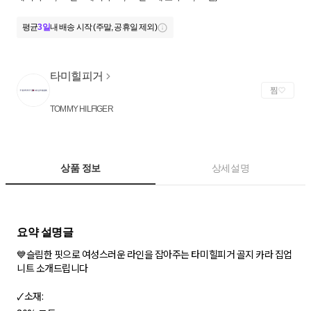
평균
3일
내 배송 시작 (주말, 공휴일 제외)
타미힐피거
찜
TOMMY HILFIGER
상품 정보
상세설명
💙슬림한 핏으로 여성스러운 라인을 잡아주는 타미힐피거 골지 카라 집업
니트 소개드립니다
🗸소재: