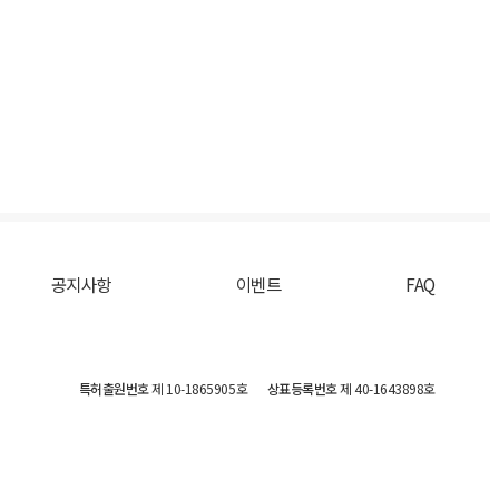
공지사항
이벤트
FAQ
특허출원번호
제 10-1865905호
상표등록번호
제 40-1643898호