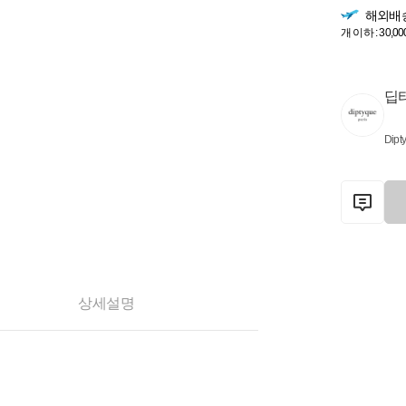
해외배
개 이하 : 30,00
딥
Dipt
상세설명