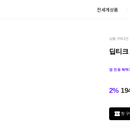
전세계상품
상품 구매 2건
딥티크 
앱 전용 혜택
2%
19
첫 구