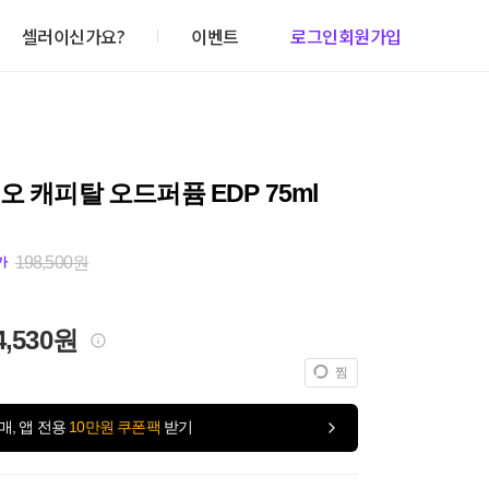
셀러이신가요?
이벤트
로그인
회원가입
오 캐피탈 오드퍼퓸 EDP 75ml
198,500원
가
4,530원
찜
매, 앱 전용
10만원 쿠폰팩
받기