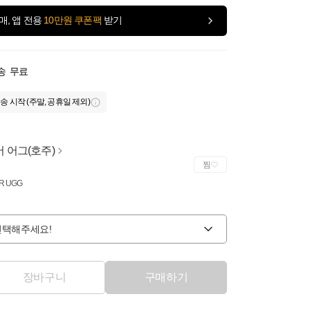
매, 앱 전용
10만원 쿠폰팩
받기
송
무료
송 시작 (주말, 공휴일 제외)
 어그(호주)
찜
R UGG
선택해주세요!
장바구니
구매하기