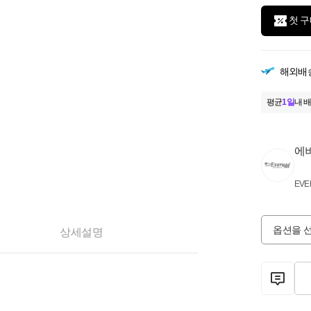
첫 구
해외배
평균
1일
내 배
에버
EVE
옵션을 
상세설명