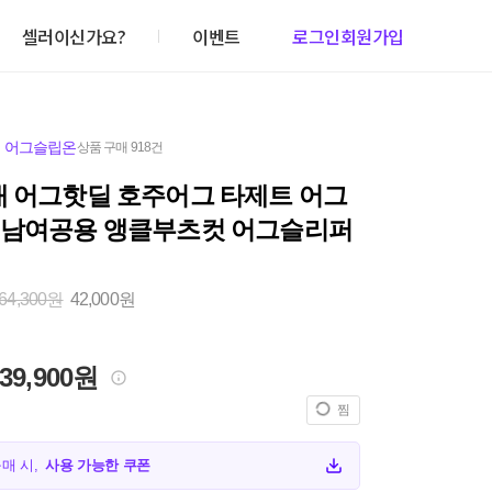
셀러이신가요?
이벤트
로그인
회원가입
,
어그슬립온
상품 구매 918건
대 어그핫딜 호주어그 타제트 어그
 남여공용 앵클부츠컷 어그슬리퍼
64,300원
42,000원
39,900원
찜
구매 시,
사용 가능한 쿠폰