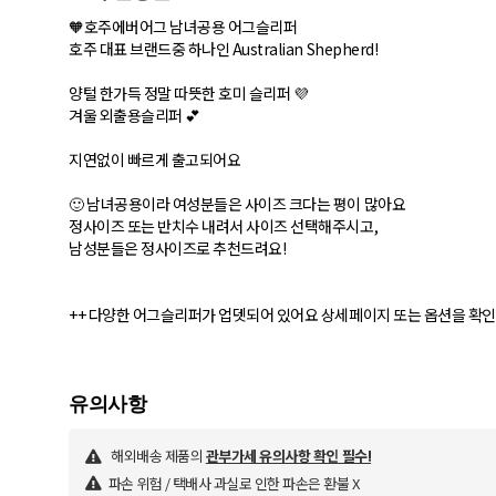
🧡호주에버어그 남녀공용 어그슬리퍼
호주 대표 브랜드중 하나인 Australian Shepherd!
양털 한가득 정말 따뜻한 호미 슬리퍼 💜
겨울 외출용슬리퍼 💕
지연없이 빠르게 출고되어요
🙂 남녀공용이라 여성분들은 사이즈 크다는 평이 많아요
정사이즈 또는 반치수 내려서 사이즈 선택해주시고,
남성분들은 정사이즈로 추천드려요!
++ 다양한 어그슬리퍼가 업뎃되어 있어요 상세페이지 또는 옵션을 확
해외배송 제품의
관부가세 유의사항 확인 필수!
파손 위험 / 택배사 과실로 인한 파손은 환불 X