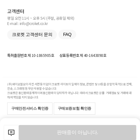
고객센터
평일 오전 11시 ~ 오후 5시 (주말, 공휴일 제외)
E-mail : info@croket.co.kr
크로켓 고객센터 문의
FAQ
특허출원번호
제 10-1865905호
상표등록번호
제 40-1643898호
(주)와이오엘오의 사전 서면 동의 없이 크로켓 사이트의 일체의 정보, 콘텐츠 및 UI등을 상업적 목적으로 전재,
전송, 스크래핑 등 무단 사용할 수 없습니다.
크로켓은 통신판매중개자이며 통신판매의 당사자가 아닙니다. 따라서 크로켓은 상품·거래정보 및 거래에 대
하여 책임을 지지 않습니다.
구매안전서비스 확인증
구매보증보험 확인증
Copyright© 2017-2026 YOLO Co, Ltd. All rights reserved.
판매중이 아닙니다.