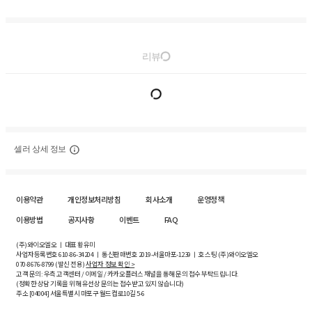
리뷰
셀러 상세 정보
이용약관
개인정보처리방침
회사소개
운영정책
이용방법
공지사항
이벤트
FAQ
(주)와이오엘오 ㅣ 대표 황유미
사업자등록번호
610-86-34204
ㅣ 통신판매번호 2019-서울마포-1239 ㅣ 호스팅 (주)와이오엘오
070-8676-8799 (발신 전용)
사업자 정보 확인 >
고객 문의: 우측 고객센터 / 이메일 / 카카오플러스 채널을 통해 문의 접수 부탁드립니다.
(정확한 상담 기록을 위해 유선상 문의는 접수받고 있지 않습니다)
주소 [
04004
] 서울특별시 마포구 월드컵로10길
5-6