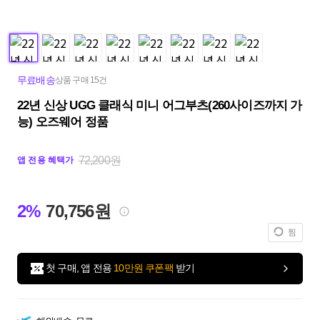
무료배송
상품 구매 15건
22년 신상 UGG 클래식 미니 어그부츠(260사이즈까지 가
능) 오즈웨어 정품
72,200원
앱 전용 혜택가
2%
70,756원
찜
첫 구매, 앱 전용
10만원 쿠폰팩
받기