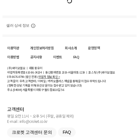
셀러 상세 정보
이용약관
개인정보처리방침
회사소개
운영정책
이용방법
공지사항
이벤트
FAQ
(주)와이오엘오 ㅣ 대표 황유미
사업자등록번호
610-86-34204
ㅣ 통신판매번호 2019-서울마포-1239 ㅣ 호스팅 (주)와이오엘오
070-8676-8799 (발신 전용)
사업자 정보 확인 >
고객 문의: 우측 고객센터 / 이메일 / 카카오플러스 채널을 통해 문의 접수 부탁드립니다.
(정확한 상담 기록을 위해 유선상 문의는 접수받고 있지 않습니다)
주소 [
04004
] 서울특별시 마포구 월드컵로10길
5-6
고객센터
평일 오전 11시 ~ 오후 5시 (주말, 공휴일 제외)
E-mail : info@croket.co.kr
크로켓 고객센터 문의
FAQ