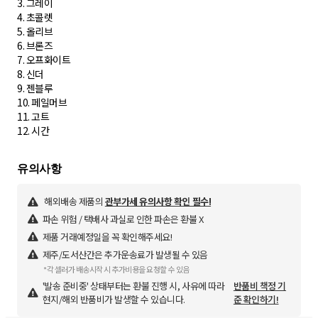
3. 그레이
4. 초콜렛
5. 올리브
6. 브론즈
7. 오프화이트
8. 신더
9. 젠블루
10. 페일머브
11. 고트
12. 시간
해외배송 제품의
관부가세 유의사항 확인 필수!
파손 위험 / 택배사 과실로 인한 파손은 환불 X
제품 거래예정일을 꼭 확인해주세요!
제주/도서산간은 추가운송료가 발생될 수 있음
*각 셀러가 배송시작 시 추가비용을 요청할 수 있음
'발송 준비중' 상태부터는 환불 진행 시, 사유에 따라
반품비 책정 기
현지/해외 반품비가 발생할 수 있습니다.
준 확인하기!