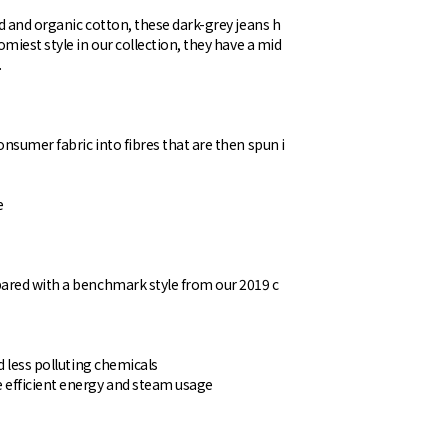
d and organic cotton, these dark-grey jeans h
miest style in our collection, they have a mid
.
nsumer fabric into fibres that are then spun i
e
pared with a benchmark style from our 2019 c
d less polluting chemicals
efficient energy and steam usage