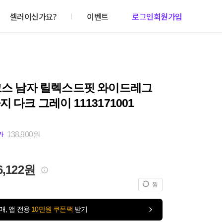
셀러이신가요?
이벤트
로그인
회원가입
 코스 남자 릴렉스드핏 와이드레그
지 다크 그레이 1113171001
138,900원
가
6,122원
찜
매, 앱 전용
10만원 쿠폰팩
받기