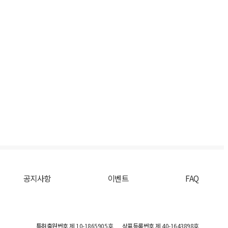
공지사항
이벤트
FAQ
특허출원번호
제 10-1865905호
상표등록번호
제 40-1643898호