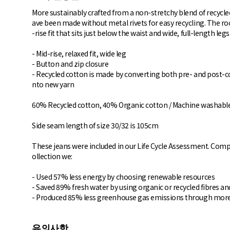
More sustainably crafted from a non-stretchy blend of recycle
ave been made without metal rivets for easy recycling. The roo
-rise fit that sits just below the waist and wide, full-length legs
- Mid-rise, relaxed fit, wide leg
- Button and zip closure
- Recycled cotton is made by converting both pre- and post-co
nto new yarn
60% Recycled cotton, 40% Organic cotton / Machine washabl
Side seam length of size 30/32 is 105cm
These jeans were included in our Life Cycle Assessment. Com
ollection we:
- Used 57% less energy by choosing renewable resources
- Saved 89% fresh water by using organic or recycled fibres an
- Produced 85% less greenhouse gas emissions through more 