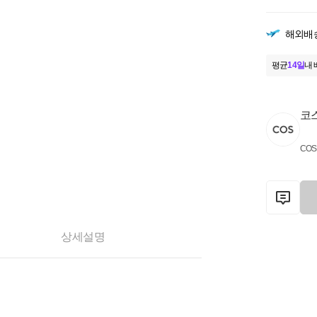
해외배
평균
14일
내 
코
COS
상세설명