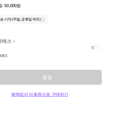
송
50,000원
송 시작 (주말, 공휴일 제외)
르메스
찜
MES
품절
혜택없이 비회원으로 구매하기