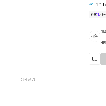
해외배
평균
7일
내 배
에
HER
상세설명