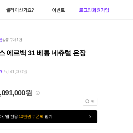
셀러이신가요?
이벤트
로그인
회원가입
함
상품 구매 1건
 에르백 31 베통 네츄럴 은장
5,141,000원
가
,091,000원
찜
매, 앱 전용
10만원 쿠폰팩
받기