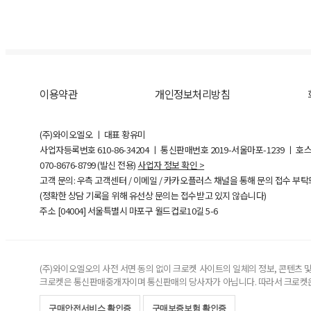
이용약관
개인정보처리방침
(주)와이오엘오 ㅣ 대표 황유미
사업자등록번호
610-86-34204
ㅣ 통신판매번호 2019-서울마포-1239 ㅣ 호
070-8676-8799 (발신 전용)
사업자 정보 확인 >
고객 문의: 우측 고객센터 / 이메일 / 카카오플러스 채널을 통해 문의 접수 부
(정확한 상담 기록을 위해 유선상 문의는 접수받고 있지 않습니다)
주소 [
04004
] 서울특별시 마포구 월드컵로10길
5-6
(주)와이오엘오의 사전 서면 동의 없이 크로켓 사이트의 일체의 정보, 콘텐츠 및 
크로켓은 통신판매중개자이며 통신판매의 당사자가 아닙니다. 따라서 크로켓은
구매안전서비스 확인증
구매보증보험 확인증