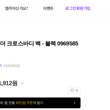
셀러이신가요?
이벤트
로그인
회원가입
건
더 크로스바디 백 - 블랙 0969585
124,400원
가
1,912원
찜
매, 앱 전용
10만원 쿠폰팩
받기