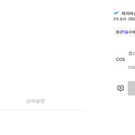
해외배
2개 초과 : 150
평균
5일
내 배
코
COS
상세설명