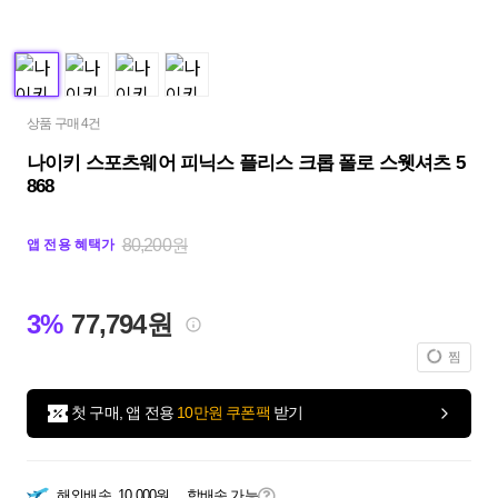
상품 구매 4건
나이키 스포츠웨어 피닉스 플리스 크롭 폴로 스웻셔츠 5
868
80,200원
앱 전용 혜택가
3%
77,794원
찜
첫 구매, 앱 전용
10만원 쿠폰팩
받기
해외배송
10,000원
합배송 가능