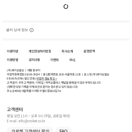
셀러 상세 정보
이용약관
개인정보처리방침
회사소개
운영정책
이용방법
공지사항
이벤트
FAQ
(주)와이오엘오 ㅣ 대표 황유미
사업자등록번호
610-86-34204
ㅣ 통신판매번호 2019-서울마포-1239 ㅣ 호스팅 (주)와이오엘오
070-8676-8799 (발신 전용)
사업자 정보 확인 >
고객 문의: 우측 고객센터 / 이메일 / 카카오플러스 채널을 통해 문의 접수 부탁드립니다.
(정확한 상담 기록을 위해 유선상 문의는 접수받고 있지 않습니다)
주소 [
04004
] 서울특별시 마포구 월드컵로10길
5-6
고객센터
평일 오전 11시 ~ 오후 5시 (주말, 공휴일 제외)
E-mail : info@croket.co.kr
크로켓 고객센터 문의
FAQ