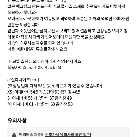
한 룩을 완성하는 스웻셔츠입니다 :)
겉은 매끄럽고 안은 포근한 기모 플리스 소재로 추운 날씨에도 따뜻하게
착용하기 좋아요~
오버핏으로 옷 자체가 여유있고 넉넉하며 드롭된 어깨와 넉넉한 소매가 편
안합을 제공합니다
밑단과 소맷단에는 골지로된 시보리가 있어 깔끔하고 안정감있으며 기장
이 짧아 착용시 다리가 길어보이며 트렌디한 룩을 완성해요~
가슴의 스우시는 자수로 되어 있습니다!
가을 겨울 데일리룩으로 강추해요😍
🙋‍♀️모델 스펙 : 165cm 허리26 상의44사이즈
착용사이즈 : Sail- XS, Black -M
✅실측사이즈(cm)
(측정 방법에 따라 약 1~2cm의 오차가 있을 수 있습니다)
X S : 어깨너비 54.5 가슴단면 53 총기장 46.5
S : 어깨너비 56 가슴단면 57 총기장 49
M : 어깨너비 61 가슴단면 60 총기장 50
해외배송 제품의
관부가세 유의사항 확인 필수!