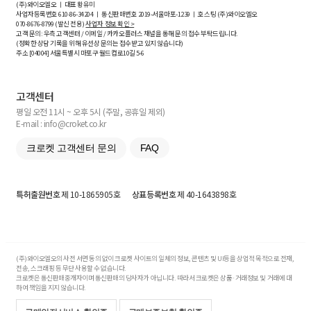
(주)와이오엘오 ㅣ 대표 황유미
사업자등록번호
610-86-34204
ㅣ 통신판매번호 2019-서울마포-1239 ㅣ 호스팅 (주)와이오엘오
070-8676-8799 (발신 전용)
사업자 정보 확인 >
고객 문의: 우측 고객센터 / 이메일 / 카카오플러스 채널을 통해 문의 접수 부탁드립니다.
(정확한 상담 기록을 위해 유선상 문의는 접수받고 있지 않습니다)
주소 [
04004
] 서울특별시 마포구 월드컵로10길
5-6
고객센터
평일 오전 11시 ~ 오후 5시 (주말, 공휴일 제외)
E-mail : info@croket.co.kr
크로켓 고객센터 문의
FAQ
특허출원번호
제 10-1865905호
상표등록번호
제 40-1643898호
(주)와이오엘오의 사전 서면 동의 없이 크로켓 사이트의 일체의 정보, 콘텐츠 및 UI등을 상업적 목적으로 전재,
전송, 스크래핑 등 무단 사용할 수 없습니다.
크로켓은 통신판매중개자이며 통신판매의 당사자가 아닙니다. 따라서 크로켓은 상품·거래정보 및 거래에 대
하여 책임을 지지 않습니다.