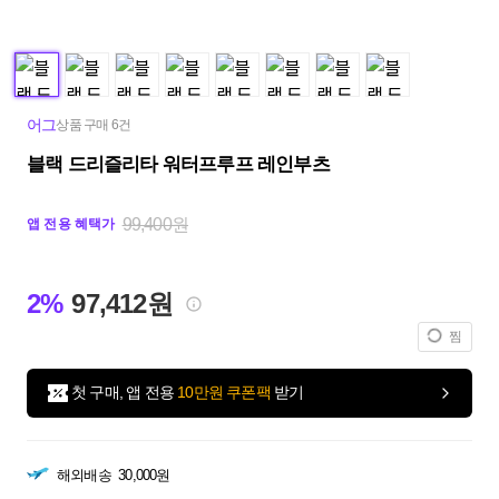
어그
상품 구매 6건
블랙 드리즐리타 워터프루프 레인부츠
99,400원
앱 전용 혜택가
2%
97,412원
찜
첫 구매, 앱 전용
10만원 쿠폰팩
받기
해외배송
30,000원