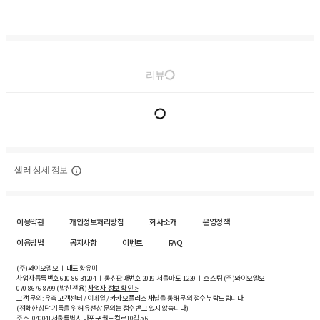
리뷰
셀러 상세 정보
이용약관
개인정보처리방침
회사소개
운영정책
이용방법
공지사항
이벤트
FAQ
(주)와이오엘오 ㅣ 대표 황유미
사업자등록번호
610-86-34204
ㅣ 통신판매번호 2019-서울마포-1239 ㅣ 호스팅 (주)와이오엘오
070-8676-8799 (발신 전용)
사업자 정보 확인 >
고객 문의: 우측 고객센터 / 이메일 / 카카오플러스 채널을 통해 문의 접수 부탁드립니다.
(정확한 상담 기록을 위해 유선상 문의는 접수받고 있지 않습니다)
주소 [
04004
] 서울특별시 마포구 월드컵로10길
5-6