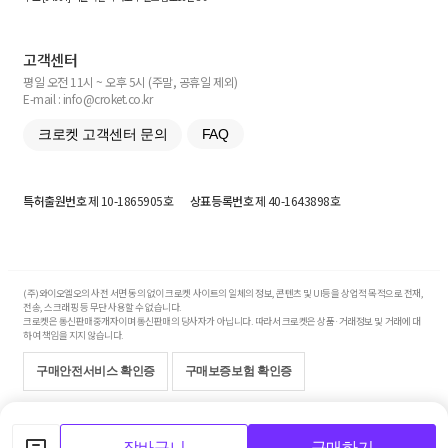
고객센터
평일 오전 11시 ~ 오후 5시 (주말, 공휴일 제외)
E-mail : info@croket.co.kr
크로켓 고객센터 문의
FAQ
특허출원번호
제 10-1865905호
상표등록번호
제 40-1643898호
(주)와이오엘오의 사전 서면 동의 없이 크로켓 사이트의 일체의 정보, 콘텐츠 및 UI등을 상업적 목적으로 전재,
전송, 스크래핑 등 무단 사용할 수 없습니다.
크로켓은 통신판매중개자이며 통신판매의 당사자가 아닙니다. 따라서 크로켓은 상품·거래정보 및 거래에 대
하여 책임을 지지 않습니다.
구매안전서비스 확인증
구매보증보험 확인증
Copyright© 2017-2026 YOLO Co, Ltd. All rights reserved.
장바구니
구매하기