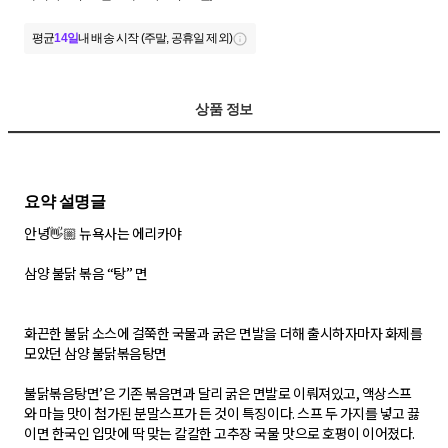
평균
14일
내 배송 시작 (주말, 공휴일 제외)
상품 정보
안녕👋🏼 뉴욕사는 에리카야
삼양 불닭 볶음 “탕” 면
화끈한 불닭 소스에 걸쭉한 국물과 굵은 면발을 더해 출시하자마자 화제를
모았던 삼양 불닭볶음탕면
불닭볶음탕면’은 기존 볶음면과 달리 굵은 면발로 이뤄져있고, 액상스프
와 마늘 맛이 첨가된 분말스프가 든 것이 특징이다. 스프 두 가지를 넣고 끓