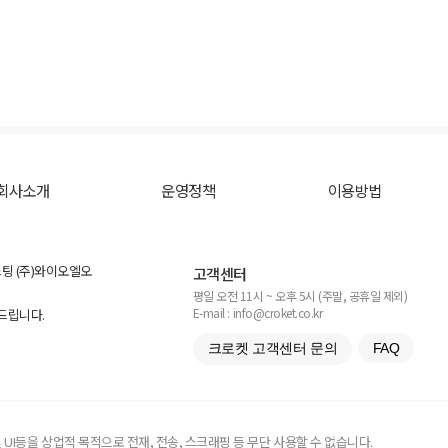
회사소개
운영정책
이용방법
스팅 (주)와이오엘오
고객센터
평일 오전 11시 ~ 오후 5시 (주말, 공휴일 제외)
E-mail : info@croket.co.kr
탁드립니다.
크로켓 고객센터 문의
FAQ
UI등을 상업적 목적으로 전재, 전송, 스크래핑 등 무단 사용할 수 없습니다.