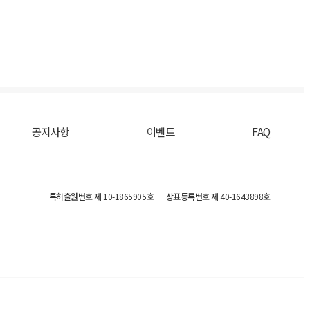
공지사항
이벤트
FAQ
특허출원번호
제 10-1865905호
상표등록번호
제 40-1643898호