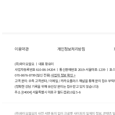
이용약관
개인정보처리방침
(주)와이오엘오 ㅣ 대표 황유미
사업자등록번호
610-86-34204
ㅣ 통신판매번호 2019-서울마포-1239 ㅣ 호
070-8676-8799 (발신 전용)
사업자 정보 확인 >
고객 문의: 우측 고객센터 / 이메일 / 카카오플러스 채널을 통해 문의 접수 부
(정확한 상담 기록을 위해 유선상 문의는 접수받고 있지 않습니다)
주소 [
04004
] 서울특별시 마포구 월드컵로10길
5-6
(주)와이오엘오의 사전 서면 동의 없이 크로켓 사이트의 일체의 정보, 콘텐츠 및 