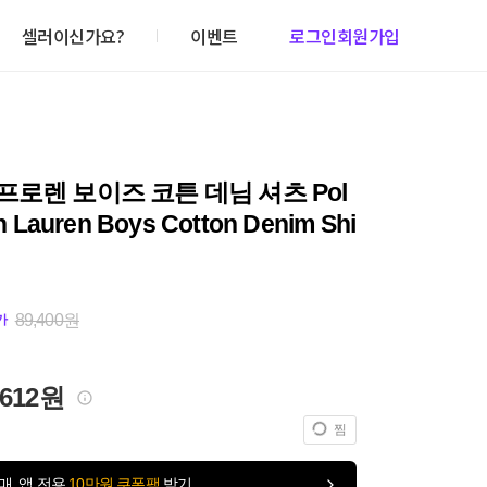
셀러이신가요?
이벤트
로그인
회원가입
로렌 보이즈 코튼 데님 셔츠 Pol
h Lauren Boys Cotton Denim Shi
89,400원
가
,612원
찜
매, 앱 전용
10만원 쿠폰팩
받기