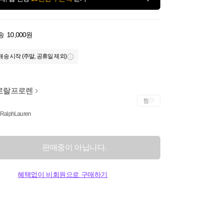
송
10,000원
배송 시작 (주말, 공휴일 제외)
로랄프로렌
찜
 RalphLauren
판매중이 아닙니다.
혜택없이 비회원으로 구매하기