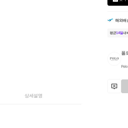
해외배
평균
14일
내 
폴
Polo
상세설명