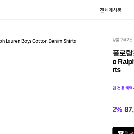
전세계상품
상품 구매 2건
폴로랄프
o Ralp
rts
앱 전용 혜택
2%
87
첫 구