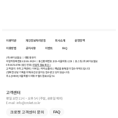
이용약관
개인정보처리방침
회사소개
운영정책
이용방법
공지사항
이벤트
FAQ
(주)와이오엘오 ㅣ 대표 황유미
사업자등록번호
610-86-34204
ㅣ 통신판매번호 2019-서울마포-1239 ㅣ 호스팅 (주)와이오엘오
070-8676-8799 (발신 전용)
사업자 정보 확인 >
고객 문의: 우측 고객센터 / 이메일 / 카카오플러스 채널을 통해 문의 접수 부탁드립니다.
(정확한 상담 기록을 위해 유선상 문의는 접수받고 있지 않습니다)
주소 [
04004
] 서울특별시 마포구 월드컵로10길
5-6
고객센터
평일 오전 11시 ~ 오후 5시 (주말, 공휴일 제외)
E-mail : info@croket.co.kr
크로켓 고객센터 문의
FAQ