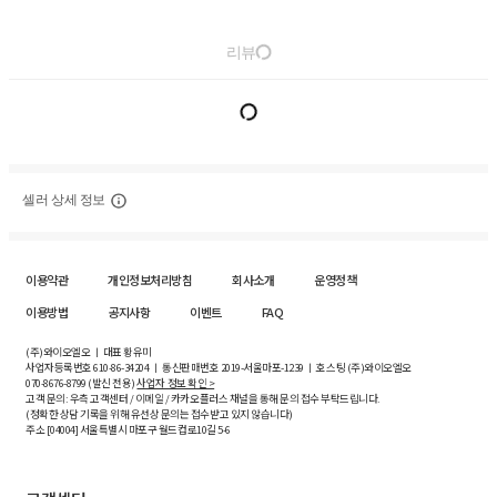
리뷰
셀러 상세 정보
이용약관
개인정보처리방침
회사소개
운영정책
이용방법
공지사항
이벤트
FAQ
(주)와이오엘오 ㅣ 대표 황유미
사업자등록번호
610-86-34204
ㅣ 통신판매번호 2019-서울마포-1239 ㅣ 호스팅 (주)와이오엘오
070-8676-8799 (발신 전용)
사업자 정보 확인 >
고객 문의: 우측 고객센터 / 이메일 / 카카오플러스 채널을 통해 문의 접수 부탁드립니다.
(정확한 상담 기록을 위해 유선상 문의는 접수받고 있지 않습니다)
주소 [
04004
] 서울특별시 마포구 월드컵로10길
5-6