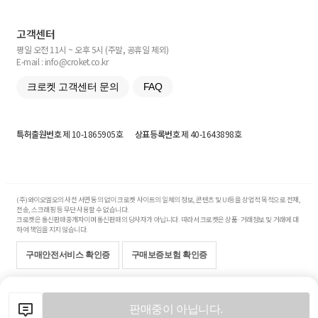
고객센터
평일 오전 11시 ~ 오후 5시 (주말, 공휴일 제외)
E-mail : info@croket.co.kr
크로켓 고객센터 문의
FAQ
특허출원번호
제 10-1865905호
상표등록번호
제 40-1643898호
(주)와이오엘오의 사전 서면 동의 없이 크로켓 사이트의 일체의 정보, 콘텐츠 및 UI등을 상업적 목적으로 전재,
전송, 스크래핑 등 무단 사용할 수 없습니다.
크로켓은 통신판매중개자이며 통신판매의 당사자가 아닙니다. 따라서 크로켓은 상품·거래정보 및 거래에 대
하여 책임을 지지 않습니다.
구매안전서비스 확인증
구매보증보험 확인증
Copyright© 2017-2026 YOLO Co, Ltd. All rights reserved.
판매중이 아닙니다.