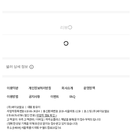
리뷰
셀러 상세 정보
이용약관
개인정보처리방침
회사소개
운영정책
이용방법
공지사항
이벤트
FAQ
(주)와이오엘오 ㅣ 대표 황유미
사업자등록번호
610-86-34204
ㅣ 통신판매번호 2019-서울마포-1239 ㅣ 호스팅 (주)와이오엘오
070-8676-8799 (발신 전용)
사업자 정보 확인 >
고객 문의: 우측 고객센터 / 이메일 / 카카오플러스 채널을 통해 문의 접수 부탁드립니다.
(정확한 상담 기록을 위해 유선상 문의는 접수받고 있지 않습니다)
주소 [
04004
] 서울특별시 마포구 월드컵로10길
5-6