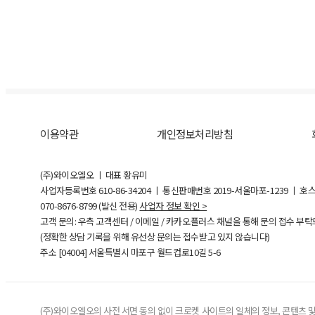
이용약관
개인정보처리방침
(주)와이오엘오 ㅣ 대표 황유미
사업자등록번호
610-86-34204
ㅣ 통신판매번호 2019-서울마포-1239 ㅣ 호
070-8676-8799 (발신 전용)
사업자 정보 확인 >
고객 문의: 우측 고객센터 / 이메일 / 카카오플러스 채널을 통해 문의 접수 부
(정확한 상담 기록을 위해 유선상 문의는 접수받고 있지 않습니다)
주소 [
04004
] 서울특별시 마포구 월드컵로10길
5-6
(주)와이오엘오의 사전 서면 동의 없이 크로켓 사이트의 일체의 정보, 콘텐츠 및 