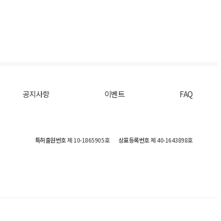
공지사항
이벤트
FAQ
특허출원번호
제 10-1865905호
상표등록번호
제 40-1643898호