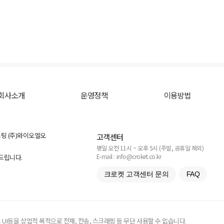
회사소개
운영정책
이용방법
스팅 (주)와이오엘오
고객센터
평일 오전 11시 ~ 오후 5시 (주말, 공휴일 제외)
E-mail : info@croket.co.kr
탁드립니다.
크로켓 고객센터 문의
FAQ
UI등을 상업적 목적으로 전재, 전송, 스크래핑 등 무단 사용할 수 없습니다.