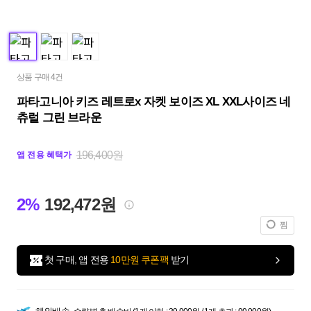
상품 구매 4건
파타고니아 키즈 레트로x 자켓 보이즈 XL XXL사이즈 네
츄럴 그린 브라운
196,400원
앱 전용 혜택가
2%
192,472원
찜
첫 구매, 앱 전용
10만원 쿠폰팩
받기