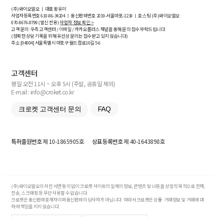
(주)와이오엘오 ㅣ 대표 황유미
사업자등록번호
610-86-34204
ㅣ 통신판매번호 2019-서울마포-1239 ㅣ 호스팅 (주)와이오엘오
070-8676-8799 (발신 전용)
사업자 정보 확인 >
고객 문의: 우측 고객센터 / 이메일 / 카카오플러스 채널을 통해 문의 접수 부탁드립니다.
(정확한 상담 기록을 위해 유선상 문의는 접수받고 있지 않습니다)
주소 [
04004
] 서울특별시 마포구 월드컵로10길
5-6
고객센터
평일 오전 11시 ~ 오후 5시 (주말, 공휴일 제외)
E-mail : info@croket.co.kr
크로켓 고객센터 문의
FAQ
특허출원번호
제 10-1865905호
상표등록번호
제 40-1643898호
(주)와이오엘오의 사전 서면 동의 없이 크로켓 사이트의 일체의 정보, 콘텐츠 및 UI등을 상업적 목적으로 전재,
전송, 스크래핑 등 무단 사용할 수 없습니다.
크로켓은 통신판매중개자이며 통신판매의 당사자가 아닙니다. 따라서 크로켓은 상품·거래정보 및 거래에 대
하여 책임을 지지 않습니다.