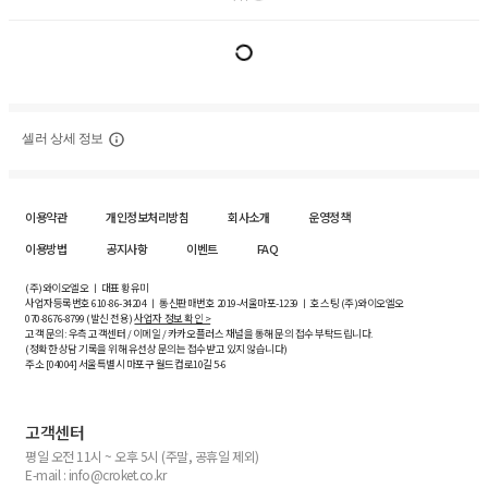
셀러 상세 정보
이용약관
개인정보처리방침
회사소개
운영정책
이용방법
공지사항
이벤트
FAQ
(주)와이오엘오 ㅣ 대표 황유미
사업자등록번호
610-86-34204
ㅣ 통신판매번호 2019-서울마포-1239 ㅣ 호스팅 (주)와이오엘오
070-8676-8799 (발신 전용)
사업자 정보 확인 >
고객 문의: 우측 고객센터 / 이메일 / 카카오플러스 채널을 통해 문의 접수 부탁드립니다.
(정확한 상담 기록을 위해 유선상 문의는 접수받고 있지 않습니다)
주소 [
04004
] 서울특별시 마포구 월드컵로10길
5-6
고객센터
평일 오전 11시 ~ 오후 5시 (주말, 공휴일 제외)
E-mail : info@croket.co.kr