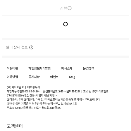
리뷰
셀러 상세 정보
이용약관
개인정보처리방침
회사소개
운영정책
이용방법
공지사항
이벤트
FAQ
(주)와이오엘오 ㅣ 대표 황유미
사업자등록번호
610-86-34204
ㅣ 통신판매번호 2019-서울마포-1239 ㅣ 호스팅 (주)와이오엘오
070-8676-8799 (발신 전용)
사업자 정보 확인 >
고객 문의: 우측 고객센터 / 이메일 / 카카오플러스 채널을 통해 문의 접수 부탁드립니다.
(정확한 상담 기록을 위해 유선상 문의는 접수받고 있지 않습니다)
주소 [
04004
] 서울특별시 마포구 월드컵로10길
5-6
고객센터