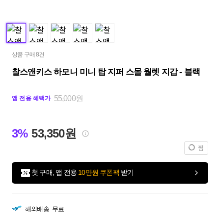
상품 구매 8건
찰스앤키스 하모니 미니 탑 지퍼 스몰 월렛 지갑 - 블랙
55,000원
앱 전용 혜택가
3%
53,350원
찜
첫 구매, 앱 전용
10만원 쿠폰팩
받기
해외배송
무료