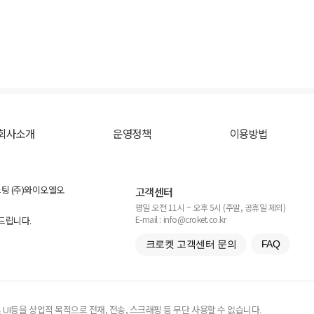
회사소개
운영정책
이용방법
스팅 (주)와이오엘오
고객센터
평일 오전 11시 ~ 오후 5시 (주말, 공휴일 제외)
E-mail : info@croket.co.kr
탁드립니다.
크로켓 고객센터 문의
FAQ
UI등을 상업적 목적으로 전재, 전송, 스크래핑 등 무단 사용할 수 없습니다.