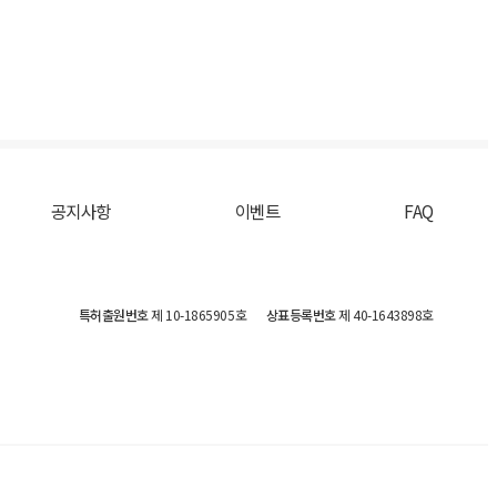
공지사항
이벤트
FAQ
특허출원번호
제 10-1865905호
상표등록번호
제 40-1643898호