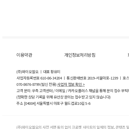
이용약관
개인정보처리방침
(주)와이오엘오 ㅣ 대표 황유미
사업자등록번호
610-86-34204
ㅣ 통신판매번호 2019-서울마포-1239 ㅣ 호
070-8676-8799 (발신 전용)
사업자 정보 확인 >
고객 문의: 우측 고객센터 / 이메일 / 카카오플러스 채널을 통해 문의 접수 부
(정확한 상담 기록을 위해 유선상 문의는 접수받고 있지 않습니다)
주소 [
04004
] 서울특별시 마포구 월드컵로10길
5-6
(주)와이오엘오의 사전 서면 동의 없이 크로켓 사이트의 일체의 정보, 콘텐츠 및 