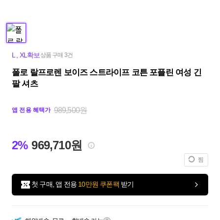
L
,
XL확보
상품 구매 3건
폴로 랄프로렌 보이즈 스트라이프 코튼 포플린 여성 긴
팔 셔츠
989,500원
앱 전용 혜택가
2%
969,710원
찜
첫 구매, 앱 전용
10만원 쿠폰팩
받기