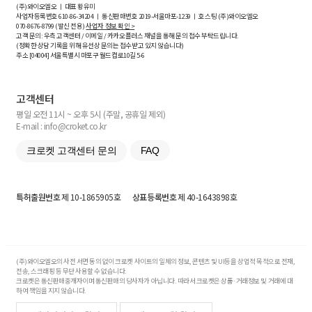
(주)와이오엘오 ㅣ 대표 황유미
사업자등록번호
610-86-34204
ㅣ 통신판매번호 2019-서울마포-1239 ㅣ 호스팅 (주)와이오엘오
070-8676-8799 (발신 전용)
사업자 정보 확인 >
고객 문의: 우측 고객센터 / 이메일 / 카카오플러스 채널을 통해 문의 접수 부탁드립니다.
(정확한 상담 기록을 위해 유선상 문의는 접수받고 있지 않습니다)
주소 [
04004
] 서울특별시 마포구 월드컵로10길
5-6
고객센터
평일 오전 11시 ~ 오후 5시 (주말, 공휴일 제외)
E-mail : info@croket.co.kr
크로켓 고객센터 문의
FAQ
특허출원번호
제 10-1865905호
상표등록번호
제 40-1643898호
(주)와이오엘오의 사전 서면 동의 없이 크로켓 사이트의 일체의 정보, 콘텐츠 및 UI등을 상업적 목적으로 전재,
전송, 스크래핑 등 무단 사용할 수 없습니다.
크로켓은 통신판매중개자이며 통신판매의 당사자가 아닙니다. 따라서 크로켓은 상품·거래정보 및 거래에 대
하여 책임을 지지 않습니다.