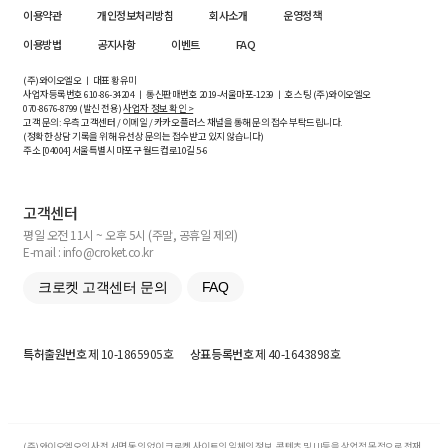
이용약관
개인정보처리방침
회사소개
운영정책
이용방법
공지사항
이벤트
FAQ
(주)와이오엘오 ㅣ 대표 황유미
사업자등록번호
610-86-34204
ㅣ 통신판매번호 2019-서울마포-1239 ㅣ 호스팅 (주)와이오엘오
070-8676-8799 (발신 전용)
사업자 정보 확인 >
고객 문의: 우측 고객센터 / 이메일 / 카카오플러스 채널을 통해 문의 접수 부탁드립니다.
(정확한 상담 기록을 위해 유선상 문의는 접수받고 있지 않습니다)
주소 [
04004
] 서울특별시 마포구 월드컵로10길
5-6
고객센터
평일 오전 11시 ~ 오후 5시 (주말, 공휴일 제외)
E-mail : info@croket.co.kr
크로켓 고객센터 문의
FAQ
특허출원번호
제 10-1865905호
상표등록번호
제 40-1643898호
(주)와이오엘오의 사전 서면 동의 없이 크로켓 사이트의 일체의 정보, 콘텐츠 및 UI등을 상업적 목적으로 전재,