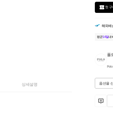
첫 구
해외배
평균
14일
내 
폴
Polo
옵션을 
상세설명