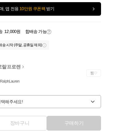
매, 앱 전용
10만원 쿠폰팩
받기
송
12,000원
합배송 가능
배송 시작 (주말, 공휴일 제외)
로랄프로렌
찜
 RalphLauren
선택해주세요!
장바구니
구매하기