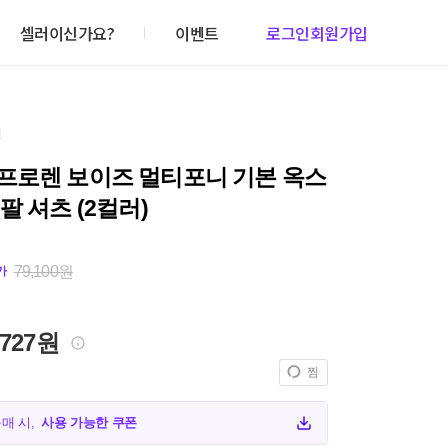
셀러이신가요?
이벤트
로그인
회원가입
건
프로렌 보이즈 멀티포니 기본 옥스
팔 셔츠 (2컬러)
79,100원
가
,727원
찜
구매 시,
사용 가능한 쿠폰