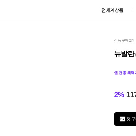
전세계상품
상품 구매 2건
뉴발란스
앱 전용 혜택
2%
11
첫 구