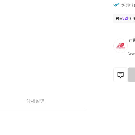
해외배
평균
5일
내 배
뉴
New 
상세설명