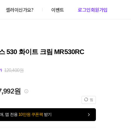
셀러이신가요?
이벤트
로그인
회원가입
 530 화이트 크림 MR530RC
120,400원
가
7,992원
찜
매, 앱 전용
10만원 쿠폰팩
받기