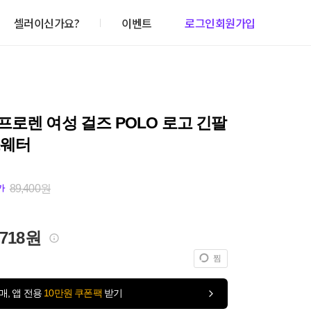
셀러이신가요?
이벤트
로그인
회원가입
로렌 여성 걸즈 POLO 로고 긴팔
스웨터
89,400원
가
,718원
찜
매, 앱 전용
10만원 쿠폰팩
받기