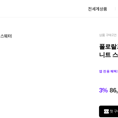
전세계상품
상품 구매 2건
폴로랄프
니트 
앱 전용 혜택
3%
86
첫 구