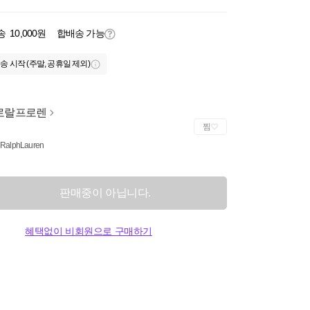
송
10,000원
합배송 가능
송 시작 (주말, 공휴일 제외)
로랄프로렌
찜
 RalphLauren
판매중이 아닙니다.
혜택없이 비회원으로 구매하기