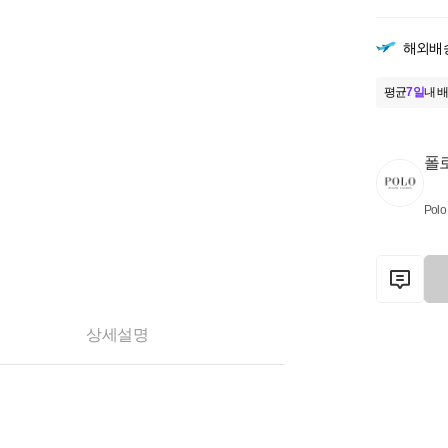
해외배
평균
7일
내 배
폴
Polo
상세설명