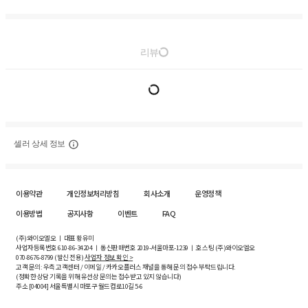
리뷰
셀러 상세 정보
이용약관
개인정보처리방침
회사소개
운영정책
이용방법
공지사항
이벤트
FAQ
(주)와이오엘오 ㅣ 대표 황유미
사업자등록번호
610-86-34204
ㅣ 통신판매번호 2019-서울마포-1239 ㅣ 호스팅 (주)와이오엘오
070-8676-8799 (발신 전용)
사업자 정보 확인 >
고객 문의: 우측 고객센터 / 이메일 / 카카오플러스 채널을 통해 문의 접수 부탁드립니다.
(정확한 상담 기록을 위해 유선상 문의는 접수받고 있지 않습니다)
주소 [
04004
] 서울특별시 마포구 월드컵로10길
5-6