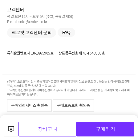
고객센터
평일 오전 11시 ~ 오후 5시 (주말, 공휴일 제외)
E-mail : info@croket.co.kr
크로켓 고객센터 문의
FAQ
특허출원번호
제 10-1865905호
상표등록번호
제 40-1643898호
(주)와이오엘오의 사전 서면 동의 없이 크로켓 사이트의 일체의 정보, 콘텐츠 및 UI등을 상업적 목적으로 전재,
전송, 스크래핑 등 무단 사용할 수 없습니다.
크로켓은 통신판매중개자이며 통신판매의 당사자가 아닙니다. 따라서 크로켓은 상품·거래정보 및 거래에 대
하여 책임을 지지 않습니다.
구매안전서비스 확인증
구매보증보험 확인증
Copyright© 2017-2026 YOLO Co, Ltd. All rights reserved.
장바구니
구매하기