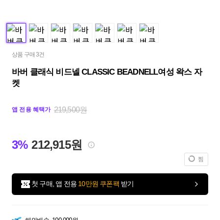
상품 구매 3건
바버 클래식 비드넬 CLASSIC BEADNELL여성 왁스 자
켓
219,500원
앱 전용 혜택가
3%
212,915원
찜
첫 구매, 앱 전용
10만원 쿠폰팩
받기