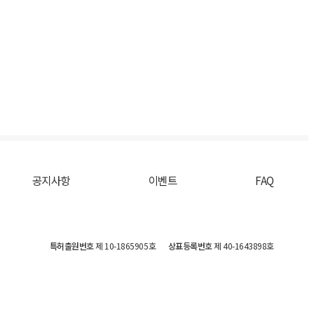
공지사항
이벤트
FAQ
특허출원번호
제 10-1865905호
상표등록번호
제 40-1643898호