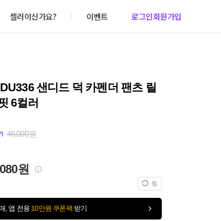
셀러이신가요?
이벤트
로그인
회원가입
DU336 샌디드 덕 카펜더 팬츠 릴
핏 6컬러
46,000원
가
,080원
찜
매, 앱 전용
10만원 쿠폰팩
받기