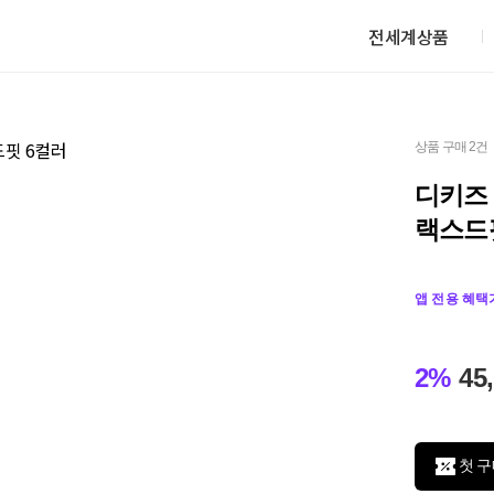
전세계상품
상품 구매 2건
디키즈 
랙스드
앱 전용 혜택
2%
45
첫 구