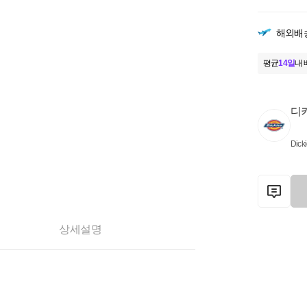
해외배
평균
14일
내 
디
Dick
상세설명