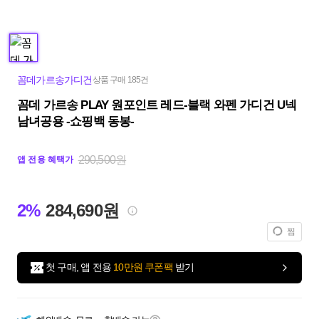
꼼데가르송가디건
상품 구매 185건
꼼데 가르송 PLAY 원포인트 레드-블랙 와펜 가디건 U넥
남녀공용 -쇼핑백 동봉-
290,500원
앱 전용 혜택가
2%
284,690원
찜
첫 구매, 앱 전용
10만원 쿠폰팩
받기