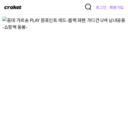
크
로그인
회원가입
로
켓