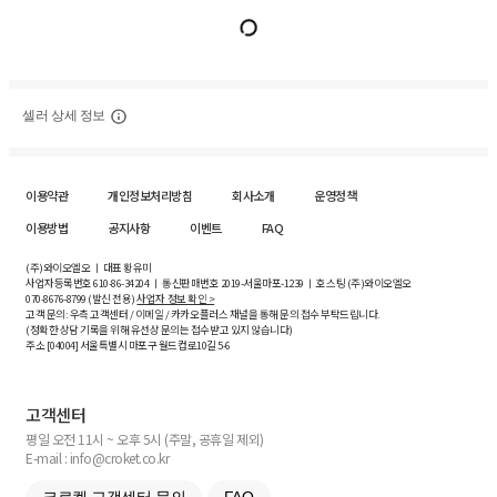
셀러 상세 정보
이용약관
개인정보처리방침
회사소개
운영정책
이용방법
공지사항
이벤트
FAQ
(주)와이오엘오 ㅣ 대표 황유미
사업자등록번호
610-86-34204
ㅣ 통신판매번호 2019-서울마포-1239 ㅣ 호스팅 (주)와이오엘오
070-8676-8799 (발신 전용)
사업자 정보 확인 >
고객 문의: 우측 고객센터 / 이메일 / 카카오플러스 채널을 통해 문의 접수 부탁드립니다.
(정확한 상담 기록을 위해 유선상 문의는 접수받고 있지 않습니다)
주소 [
04004
] 서울특별시 마포구 월드컵로10길
5-6
고객센터
평일 오전 11시 ~ 오후 5시 (주말, 공휴일 제외)
E-mail : info@croket.co.kr