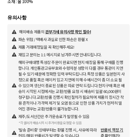
소재 : 울 100%
해외배송 제품의
관부가세 유의사항 확인 필수!
파손 위험 / 택배사 과실로 인한 파손은 환불 X
제품 거래예정일을 꼭 확인해주세요!
재입고 문의는 1:1 메시지로 남겨주시면 안내드립니다.
해외구매대행 특성상 주문이 완료되면 현지 매장을 통해 구매를 진행
합니다. 개인통관고유부호와 수령자분 성함이 다를 경우 통관이 지연
될 수 있기 때문에 정확한 입력 부탁드립니다.특정 상품은 일본현지 사
정으로 품절 혹 은 메이커 입고 지연에 의해 수배시간이 좀 더 소요 될
수 있으며 생산이 종료된 상품은 따로 연락 드립니다.현지구매 혹은 배
송이 시작된 시점에서는 교환/반품 요청 시 배송비 일괄 60,000원이
청구됩니다.교환/반품 진행시 확인절차가 필요하며 제품의 장시간 착
용 흔적이나 가격텍 제거 및 오염 등으로 인한 상품 가치가 현저히 떨
어진 경우는 교환/반품이 불가능합니다.
제주/도서산간은 추가운송료가 발생될 수 있음
*각 셀러가 배송시작 시 추가비용을 요청할 수 있음
'발송 준비중' 상태부터는 환불 진행 시, 사유에 따라
반품비 책정 기
현지/해외 반품비가 발생할 수 있습니다.
준 확인하기!