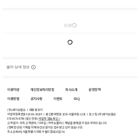
리뷰
셀러 상세 정보
이용약관
개인정보처리방침
회사소개
운영정책
이용방법
공지사항
이벤트
FAQ
(주)와이오엘오 ㅣ 대표 황유미
사업자등록번호
610-86-34204
ㅣ 통신판매번호 2019-서울마포-1239 ㅣ 호스팅 (주)와이오엘오
070-8676-8799 (발신 전용)
사업자 정보 확인 >
고객 문의: 우측 고객센터 / 이메일 / 카카오플러스 채널을 통해 문의 접수 부탁드립니다.
(정확한 상담 기록을 위해 유선상 문의는 접수받고 있지 않습니다)
주소 [
04004
] 서울특별시 마포구 월드컵로10길
5-6