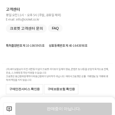
고객센터
평일 오전 11시 ~ 오후 5시 (주말, 공휴일 제외)
E-mail : info@croket.co.kr
크로켓 고객센터 문의
FAQ
특허출원번호
제 10-1865905호
상표등록번호
제 40-1643898호
(주)와이오엘오의 사전 서면 동의 없이 크로켓 사이트의 일체의 정보, 콘텐츠 및 UI등을 상업적 목적으로 전재,
전송, 스크래핑 등 무단 사용할 수 없습니다.
크로켓은 통신판매중개자이며 통신판매의 당사자가 아닙니다. 따라서 크로켓은 상품·거래정보 및 거래에 대
하여 책임을 지지 않습니다.
구매안전서비스 확인증
구매보증보험 확인증
Copyright© 2017-2026 YOLO Co, Ltd. All rights reserved.
판매중이 아닙니다.