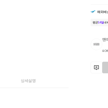
해외배
평균
14일
내 
앤
& Oth
상세설명