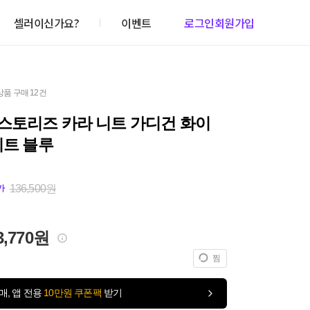
셀러이신가요?
이벤트
로그인
회원가입
상품 구매 12건
스토리즈 카라 니트 가디건 화이
이트 블루
136,500원
가
3,770원
찜
매, 앱 전용
10만원 쿠폰팩
받기