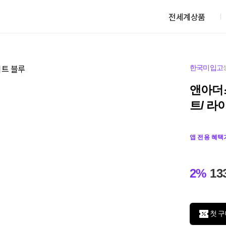
전세계상품
한국미입고
앤아더
트/ 라
앱 전용 혜택
2%
13
첫 구