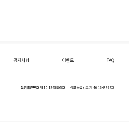
공지사항
이벤트
FAQ
특허출원번호
제 10-1865905호
상표등록번호
제 40-1643898호