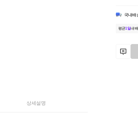
국내배
평균
1일
내 배
상세설명