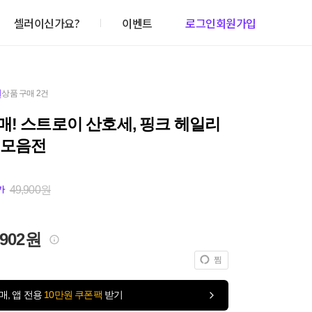
셀러이신가요?
이벤트
로그인
회원가입
원
상품 구매 2건
! 스트로이 산호세, 핑크 헤일리
 모음전
49,900원
가
,902원
찜
매, 앱 전용
10만원 쿠폰팩
받기