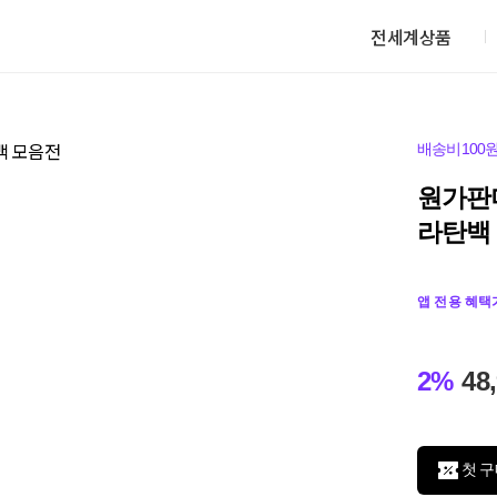
전세계상품
배송비100
원가판매
라탄백
앱 전용 혜택
2%
48
첫 구