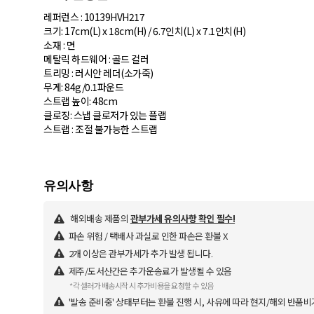
레퍼런스 : 10139HVH217
크기: 17cm(L) x 18cm(H) / 6.7인치(L) x 7.1인치(H)
소재 : 면
메탈릭 하드웨어 : 골드 컬러
트리밍 : 러시안 레더(소가죽)
무게: 84g/0.1파운드
스트랩 높이: 48cm
클로징: 스냅 클로저가 있는 플랩
스트랩 : 조절 불가능한 스트랩
해외배송 제품의
관부가세 유의사항 확인 필수!
파손 위험 / 택배사 과실로 인한 파손은 환불 X
2개 이상은 관부가세가 추가 발생 됩니다.
제주/도서산간은 추가운송료가 발생될 수 있음
*각 셀러가 배송시작 시 추가비용을 요청할 수 있음
'발송 준비중' 상태부터는 환불 진행 시, 사유에 따라 현지/해외 반품비