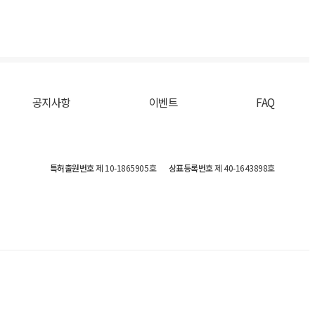
공지사항
이벤트
FAQ
특허출원번호
제 10-1865905호
상표등록번호
제 40-1643898호