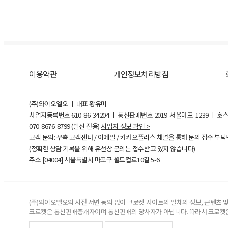
이용약관
개인정보처리방침
(주)와이오엘오 ㅣ 대표 황유미
사업자등록번호
610-86-34204
ㅣ 통신판매번호 2019-서울마포-1239 ㅣ 호
070-8676-8799 (발신 전용)
사업자 정보 확인 >
고객 문의: 우측 고객센터 / 이메일 / 카카오플러스 채널을 통해 문의 접수 부
(정확한 상담 기록을 위해 유선상 문의는 접수받고 있지 않습니다)
주소 [
04004
] 서울특별시 마포구 월드컵로10길
5-6
(주)와이오엘오의 사전 서면 동의 없이 크로켓 사이트의 일체의 정보, 콘텐츠 및 
크로켓은 통신판매중개자이며 통신판매의 당사자가 아닙니다. 따라서 크로켓은