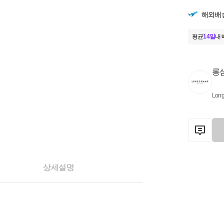
해외배
평균
14일
내 
롱
Lon
상세설명