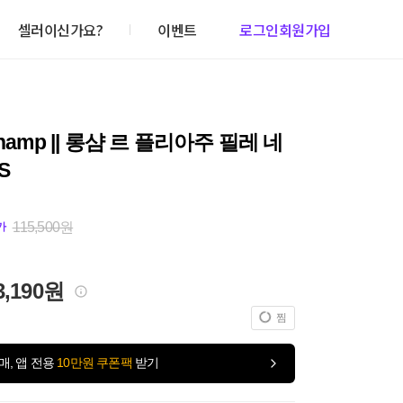
셀러이신가요?
이벤트
로그인
회원가입
hamp || 롱샴 르 플리아주 필레 네
S
115,500원
가
3,190원
찜
매, 앱 전용
10만원 쿠폰팩
받기