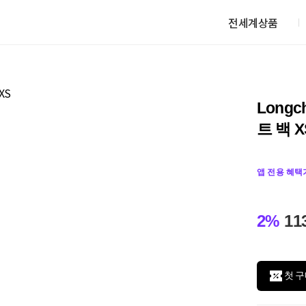
전세계상품
Longc
트 백 X
앱 전용 혜택
2%
11
첫 구