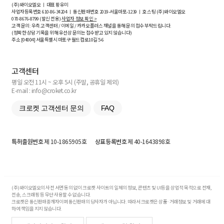
(주)와이오엘오 ㅣ 대표 황유미
사업자등록번호
610-86-34204
ㅣ 통신판매번호 2019-서울마포-1239 ㅣ 호스팅 (주)와이오엘오
070-8676-8799 (발신 전용)
사업자 정보 확인 >
고객 문의: 우측 고객센터 / 이메일 / 카카오플러스 채널을 통해 문의 접수 부탁드립니다.
(정확한 상담 기록을 위해 유선상 문의는 접수받고 있지 않습니다)
주소 [
04004
] 서울특별시 마포구 월드컵로10길
5-6
고객센터
평일 오전 11시 ~ 오후 5시 (주말, 공휴일 제외)
E-mail : info@croket.co.kr
크로켓 고객센터 문의
FAQ
특허출원번호
제 10-1865905호
상표등록번호
제 40-1643898호
(주)와이오엘오의 사전 서면 동의 없이 크로켓 사이트의 일체의 정보, 콘텐츠 및 UI등을 상업적 목적으로 전재,
전송, 스크래핑 등 무단 사용할 수 없습니다.
크로켓은 통신판매중개자이며 통신판매의 당사자가 아닙니다. 따라서 크로켓은 상품·거래정보 및 거래에 대
하여 책임을 지지 않습니다.