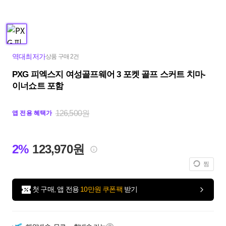
역대최저가
상품 구매 2건
PXG 피엑스지 여성골프웨어 3 포켓 골프 스커트 치마-
이너쇼트 포함
126,500원
앱 전용 혜택가
2%
123,970원
찜
첫 구매, 앱 전용
10만원 쿠폰팩
받기