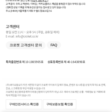
070-8676-8799 (발신 전용)
사업자 정보 확인 >
고객 문의: 우측 고객센터 / 이메일 / 카카오플러스 채널을 통해 문의 접수 부탁드립니다.
(정확한 상담 기록을 위해 유선상 문의는 접수받고 있지 않습니다)
주소 [
04004
] 서울특별시 마포구 월드컵로10길
5-6
고객센터
평일 오전 11시 ~ 오후 5시 (주말, 공휴일 제외)
E-mail : info@croket.co.kr
크로켓 고객센터 문의
FAQ
특허출원번호
제 10-1865905호
상표등록번호
제 40-1643898호
(주)와이오엘오의 사전 서면 동의 없이 크로켓 사이트의 일체의 정보, 콘텐츠 및 UI등을 상업적 목적으로 전재,
전송, 스크래핑 등 무단 사용할 수 없습니다.
크로켓은 통신판매중개자이며 통신판매의 당사자가 아닙니다. 따라서 크로켓은 상품·거래정보 및 거래에 대
하여 책임을 지지 않습니다.
구매안전서비스 확인증
구매보증보험 확인증