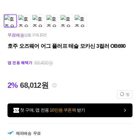
무료배송
상품 구매 10건
호주 오즈웨어 어그 플러프 테슬 모카신 3컬러 OB690
69,400원
앱 전용 혜택가
2%
68,012원
찜
첫 구매, 앱 전용
10만원 쿠폰팩
받기
해외배송
무료