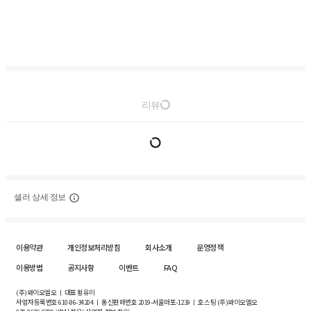
리뷰
셀러 상세 정보
이용약관
개인정보처리방침
회사소개
운영정책
이용방법
공지사항
이벤트
FAQ
(주)와이오엘오 ㅣ 대표 황유미
사업자등록번호
610-86-34204
ㅣ 통신판매번호 2019-서울마포-1239 ㅣ 호스팅 (주)와이오엘오