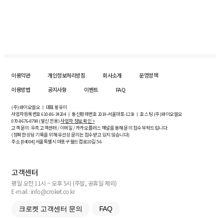
이용약관
개인정보처리방침
회사소개
운영정책
이용방법
공지사항
이벤트
FAQ
(주)와이오엘오 ㅣ 대표 황유미
사업자등록번호
610-86-34204
ㅣ 통신판매번호 2019-서울마포-1239 ㅣ 호스팅 (주)와이오엘오
070-8676-8799 (발신 전용)
사업자 정보 확인 >
고객 문의: 우측 고객센터 / 이메일 / 카카오플러스 채널을 통해 문의 접수 부탁드립니다.
(정확한 상담 기록을 위해 유선상 문의는 접수받고 있지 않습니다)
주소 [
04004
] 서울특별시 마포구 월드컵로10길
5-6
고객센터
평일 오전 11시 ~ 오후 5시 (주말, 공휴일 제외)
E-mail : info@croket.co.kr
크로켓 고객센터 문의
FAQ