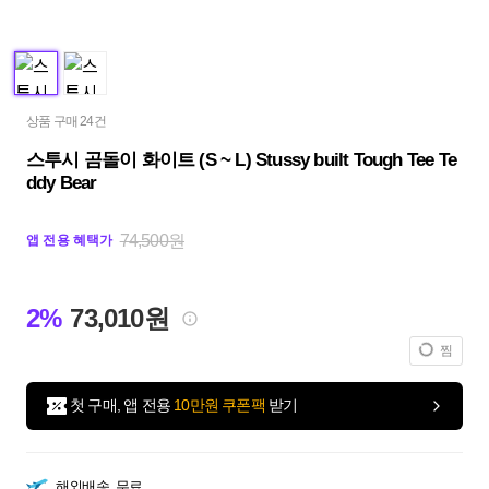
상품 구매 24건
스투시 곰돌이 화이트 (S ~ L) Stussy built Tough Tee Te
ddy Bear
74,500원
앱 전용 혜택가
2%
73,010원
찜
첫 구매, 앱 전용
10만원 쿠폰팩
받기
해외배송
무료