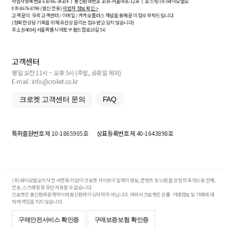
사업자등록번호
610-86-34204
ㅣ 통신판매번호 2019-서울마포-1239 ㅣ 호스팅 (주)와이오엘오
070-8676-8799 (발신 전용)
사업자 정보 확인 >
고객 문의: 우측 고객센터 / 이메일 / 카카오플러스 채널을 통해 문의 접수 부탁드립니다.
(정확한 상담 기록을 위해 유선상 문의는 접수받고 있지 않습니다)
주소 [
04004
] 서울특별시 마포구 월드컵로10길
5-6
고객센터
평일 오전 11시 ~ 오후 5시 (주말, 공휴일 제외)
E-mail : info@croket.co.kr
크로켓 고객센터 문의
FAQ
특허출원번호
제 10-1865905호
상표등록번호
제 40-1643898호
(주)와이오엘오의 사전 서면 동의 없이 크로켓 사이트의 일체의 정보, 콘텐츠 및 UI등을 상업적 목적으로 전재,
전송, 스크래핑 등 무단 사용할 수 없습니다.
크로켓은 통신판매중개자이며 통신판매의 당사자가 아닙니다. 따라서 크로켓은 상품·거래정보 및 거래에 대
하여 책임을 지지 않습니다.
구매안전서비스 확인증
구매보증보험 확인증