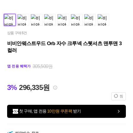
상품 구매 6건
비비안웨스트우드 Orb 자수 크루넥 스웻셔츠 맨투맨 3
컬러
305,500원
앱 전용 혜택가
3%
296,335원
찜
첫 구매, 앱 전용
10만원 쿠폰팩
받기