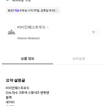
해외배송
무료
평균
14일
내 배송 시작 (주말, 공휴일 제외)
비비안웨스트우드
찜
Vivienne Westwood
상품 정보
상세설명
비비안웨스트우드
Orb 자수 크루넥 스웻셔츠 맨투맨
블랙
네이비