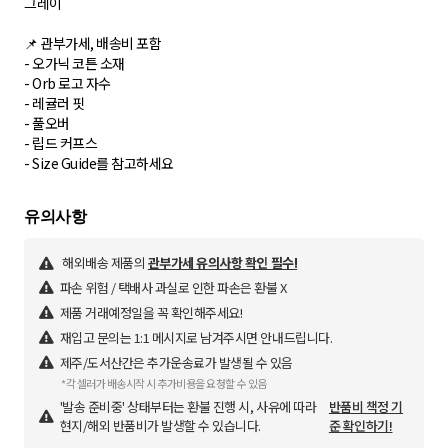
그레이
📌 관부가세, 배송비 포함
- 오가닉 코튼 소재
- Orb 로고 자수
- 레귤러 핏
- 풀오버
- 립드 커프스
- Size Guide를 참고하세요
해외배송 제품의
관부가세 유의사항 확인 필수!
파손 위험 / 택배사 과실로 인한 파손은 환불 X
제품 거래예정일을 꼭 확인해주세요!
재입고 문의는 1:1 메시지로 남겨주시면 안내드립니다.
제주/도서산간은 추가운송료가 발생될 수 있음
*각 셀러가 배송시작 시 추가비용을 요청할 수 있음
'발송 준비중' 상태부터는 환불 진행 시, 사유에 따라
반품비 책정 기
현지/해외 반품비가 발생할 수 있습니다.
준 확인하기!