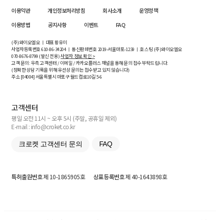
이용약관
개인정보처리방침
회사소개
운영정책
이용방법
공지사항
이벤트
FAQ
(주)와이오엘오 ㅣ 대표 황유미
사업자등록번호
610-86-34204
ㅣ 통신판매번호 2019-서울마포-1239 ㅣ 호스팅 (주)와이오엘오
070-8676-8799 (발신 전용)
사업자 정보 확인 >
고객 문의: 우측 고객센터 / 이메일 / 카카오플러스 채널을 통해 문의 접수 부탁드립니다.
(정확한 상담 기록을 위해 유선상 문의는 접수받고 있지 않습니다)
주소 [
04004
] 서울특별시 마포구 월드컵로10길
5-6
고객센터
평일 오전 11시 ~ 오후 5시 (주말, 공휴일 제외)
E-mail : info@croket.co.kr
크로켓 고객센터 문의
FAQ
특허출원번호
제 10-1865905호
상표등록번호
제 40-1643898호