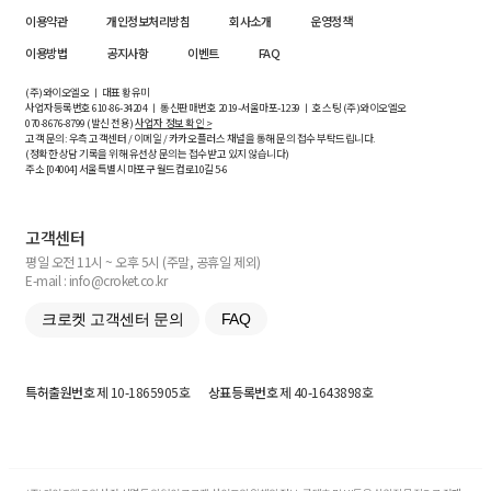
이용약관
개인정보처리방침
회사소개
운영정책
이용방법
공지사항
이벤트
FAQ
(주)와이오엘오 ㅣ 대표 황유미
사업자등록번호
610-86-34204
ㅣ 통신판매번호 2019-서울마포-1239 ㅣ 호스팅 (주)와이오엘오
070-8676-8799 (발신 전용)
사업자 정보 확인 >
고객 문의: 우측 고객센터 / 이메일 / 카카오플러스 채널을 통해 문의 접수 부탁드립니다.
(정확한 상담 기록을 위해 유선상 문의는 접수받고 있지 않습니다)
주소 [
04004
] 서울특별시 마포구 월드컵로10길
5-6
고객센터
평일 오전 11시 ~ 오후 5시 (주말, 공휴일 제외)
E-mail : info@croket.co.kr
크로켓 고객센터 문의
FAQ
특허출원번호
제 10-1865905호
상표등록번호
제 40-1643898호