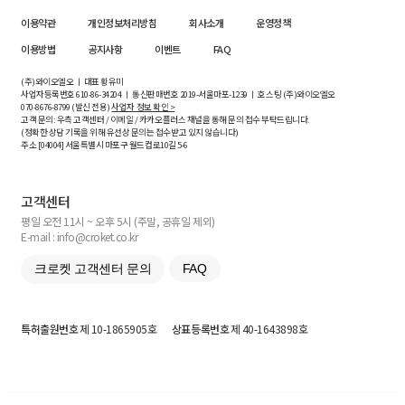
이용약관
개인정보처리방침
회사소개
운영정책
이용방법
공지사항
이벤트
FAQ
(주)와이오엘오 ㅣ 대표 황유미
사업자등록번호
610-86-34204
ㅣ 통신판매번호 2019-서울마포-1239 ㅣ 호스팅 (주)와이오엘오
070-8676-8799 (발신 전용)
사업자 정보 확인 >
고객 문의: 우측 고객센터 / 이메일 / 카카오플러스 채널을 통해 문의 접수 부탁드립니다.
(정확한 상담 기록을 위해 유선상 문의는 접수받고 있지 않습니다)
주소 [
04004
] 서울특별시 마포구 월드컵로10길
5-6
고객센터
평일 오전 11시 ~ 오후 5시 (주말, 공휴일 제외)
E-mail : info@croket.co.kr
크로켓 고객센터 문의
FAQ
특허출원번호
제 10-1865905호
상표등록번호
제 40-1643898호