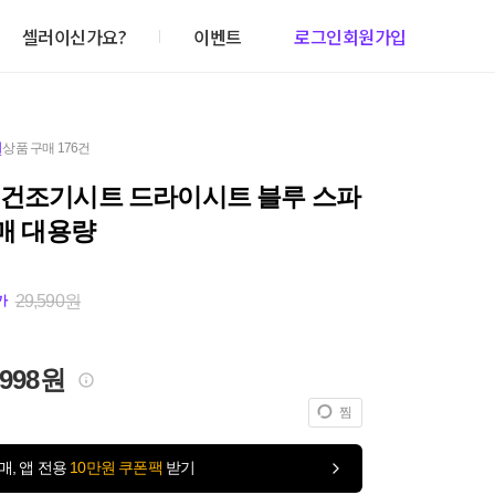
셀러이신가요?
이벤트
로그인
회원가입
원
상품 구매 176건
 건조기시트 드라이시트 블루 스파
0매 대용량
29,590원
가
,998원
찜
매, 앱 전용
10만원 쿠폰팩
받기