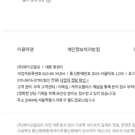
셀러 상세 정보
이용약관
개인정보처리방침
(주)와이오엘오 ㅣ 대표 황유미
사업자등록번호
610-86-34204
ㅣ 통신판매번호 2019-서울마포-1239 ㅣ 호
070-8676-8799 (발신 전용)
사업자 정보 확인 >
고객 문의: 우측 고객센터 / 이메일 / 카카오플러스 채널을 통해 문의 접수 부
(정확한 상담 기록을 위해 유선상 문의는 접수받고 있지 않습니다)
주소 [
04004
] 서울특별시 마포구 월드컵로10길
5-6
(주)와이오엘오의 사전 서면 동의 없이 크로켓 사이트의 일체의 정보, 콘텐츠 및 
크로켓은 통신판매중개자이며 통신판매의 당사자가 아닙니다. 따라서 크로켓은