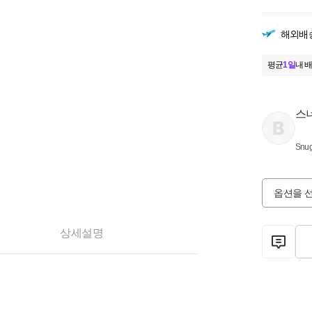
해외배
평균
1일
내 배
스
Snug
옵션을 
상세설명