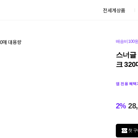
전세계상품
배송비100
스너글
크 32
앱 전용 혜택
2%
28
첫 구