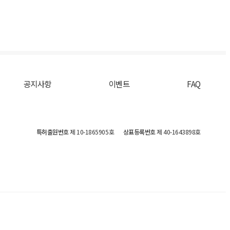
공지사항
이벤트
FAQ
특허출원번호
제 10-1865905호
상표등록번호
제 40-1643898호