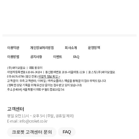
이용약관
개인정보처리방침
회사소개
운영정책
이용방법
공지사항
이벤트
FAQ
(주)와이오엘오 ㅣ 대표 황유미
사업자등록번호
610-86-34204
ㅣ 통신판매번호 2019-서울마포-1239 ㅣ 호스팅 (주)와이오엘오
070-8676-8799 (발신 전용)
사업자 정보 확인 >
고객 문의: 우측 고객센터 / 이메일 / 카카오플러스 채널을 통해 문의 접수 부탁드립니다.
(정확한 상담 기록을 위해 유선상 문의는 접수받고 있지 않습니다)
주소 [
04004
] 서울특별시 마포구 월드컵로10길
5-6
고객센터
평일 오전 11시 ~ 오후 5시 (주말, 공휴일 제외)
E-mail : info@croket.co.kr
크로켓 고객센터 문의
FAQ