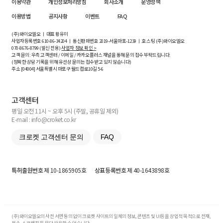
이용약관
개인정보처리방침
회사소개
운영정책
이용방법
공지사항
이벤트
FAQ
(주)와이오엘오 ㅣ 대표 황유미
사업자등록번호
610-86-34204
ㅣ 통신판매번호 2019-서울마포-1239 ㅣ 호스팅 (주)와이오엘오
070-8676-8799 (발신 전용)
사업자 정보 확인 >
고객 문의: 우측 고객센터 / 이메일 / 카카오플러스 채널을 통해 문의 접수 부탁드립니다.
(정확한 상담 기록을 위해 유선상 문의는 접수받고 있지 않습니다)
주소 [
04004
] 서울특별시 마포구 월드컵로10길
5-6
고객센터
평일 오전 11시 ~ 오후 5시 (주말, 공휴일 제외)
E-mail : info@croket.co.kr
크로켓 고객센터 문의
FAQ
특허출원번호
제 10-1865905호
상표등록번호
제 40-1643898호
(주)와이오엘오의 사전 서면 동의 없이 크로켓 사이트의 일체의 정보, 콘텐츠 및 UI등을 상업적 목적으로 전재,