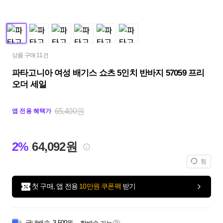
상품 구매 11건
파타고니아 여성 배기스 쇼츠 5인치 반바지 57059 프리
오더 세일
65,400원
앱 전용 혜택가
2%
64,092원
찜
첫 구매, 앱 전용
10만원 쿠폰팩
받기
국내배송
3,500원