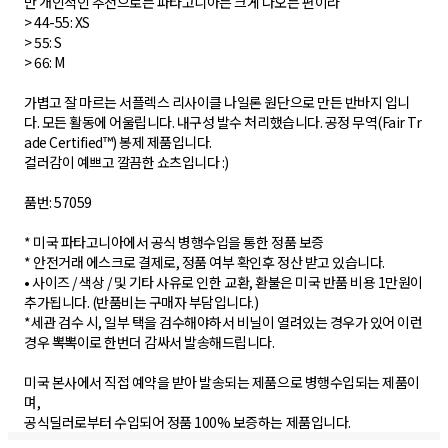
만 개인적인 추천으로는 파타고니아는 크게 나오는 편이라
> 44-55: XS
> 55: S
> 66: M
가볍고 잘 마르는 서플렉스 리사이클 나일론 원단으로 만든 반바지 입니
다. 모든 활동에 어울립니다. 내구성 발수 처리했습니다. 공정 무역(Fair Tr
ade Certified™) 봉제 제품입니다.
컬러감이 예쁘고 깔끔한 쇼츠입니다 :)
품번: 57059
* 미국 파타고니아에서 공식 병행수입을 통한 정품 보증
* 안전거래 에스크로 결제로, 정품 여부 확인후 정산 받고 있습니다.
• 사이즈 / 색상 / 및 기타 사유로 인한 교환, 환불은 미국 반품 비용 1만원이
추가됩니다. (반품비는 구매자 부담입니다.)
*세관 검수 시, 일부 택을 검수해야하서 비닐이 열려있는 경우가 있어 이런
경우 뽁뽁이로 한번더 감싸서 발송해드립니다.
미국 본사에서 직접 예약을 받아 발송되는 제품으로 병행수입되는 제품이
며,
공식딜러로부터 수입되어 정품 100% 보증하는 제품입니다.