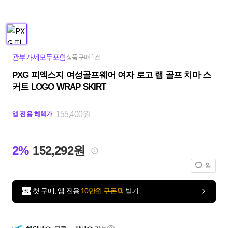
관부가세모두포함
상품 구매 1건
PXG 피엑스지 여성골프웨어 여자 로고 랩 골프 치마 스
커트 LOGO WRAP SKIRT
155,400원
앱 전용 혜택가
2%
152,292원
찜
첫 구매, 앱 전용
10만원 쿠폰팩
받기