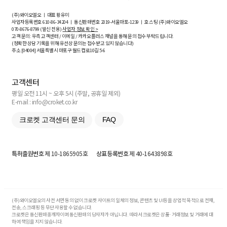
(주)와이오엘오 ㅣ 대표 황유미
사업자등록번호
610-86-34204
ㅣ 통신판매번호 2019-서울마포-1239 ㅣ 호스팅 (주)와이오엘오
070-8676-8799 (발신 전용)
사업자 정보 확인 >
고객 문의: 우측 고객센터 / 이메일 / 카카오플러스 채널을 통해 문의 접수 부탁드립니다.
(정확한 상담 기록을 위해 유선상 문의는 접수받고 있지 않습니다)
주소 [
04004
] 서울특별시 마포구 월드컵로10길
5-6
고객센터
평일 오전 11시 ~ 오후 5시 (주말, 공휴일 제외)
E-mail : info@croket.co.kr
크로켓 고객센터 문의
FAQ
특허출원번호
제 10-1865905호
상표등록번호
제 40-1643898호
(주)와이오엘오의 사전 서면 동의 없이 크로켓 사이트의 일체의 정보, 콘텐츠 및 UI등을 상업적 목적으로 전재,
전송, 스크래핑 등 무단 사용할 수 없습니다.
크로켓은 통신판매중개자이며 통신판매의 당사자가 아닙니다. 따라서 크로켓은 상품·거래정보 및 거래에 대
하여 책임을 지지 않습니다.