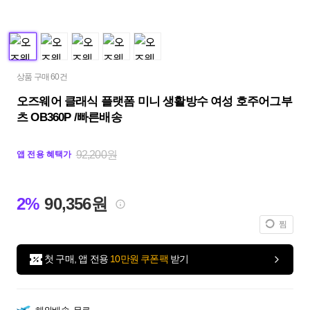
상품 구매 60건
오즈웨어 클래식 플랫폼 미니 생활방수 여성 호주어그부
츠 OB360P /빠른배송
92,200원
앱 전용 혜택가
2%
90,356원
찜
첫 구매, 앱 전용
10만원 쿠폰팩
받기