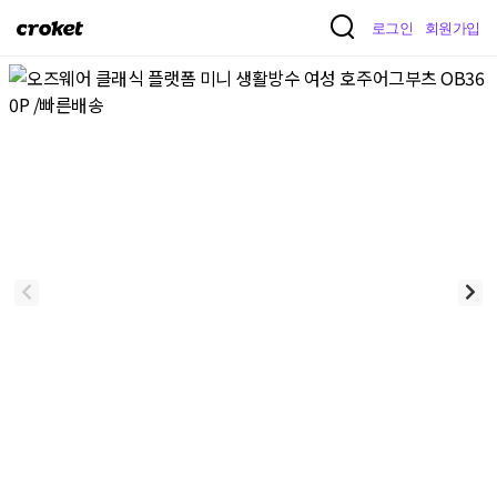
크
로그인
회원가입
로
켓