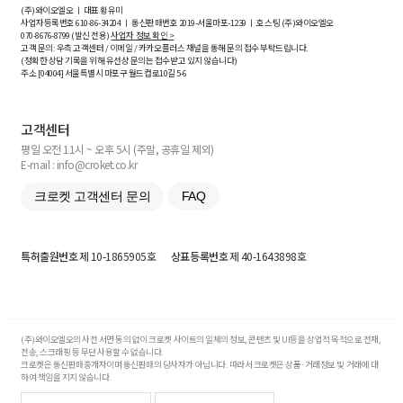
(주)와이오엘오 ㅣ 대표 황유미
사업자등록번호
610-86-34204
ㅣ 통신판매번호 2019-서울마포-1239 ㅣ 호스팅 (주)와이오엘오
070-8676-8799 (발신 전용)
사업자 정보 확인 >
고객 문의: 우측 고객센터 / 이메일 / 카카오플러스 채널을 통해 문의 접수 부탁드립니다.
(정확한 상담 기록을 위해 유선상 문의는 접수받고 있지 않습니다)
주소 [
04004
] 서울특별시 마포구 월드컵로10길
5-6
고객센터
평일 오전 11시 ~ 오후 5시 (주말, 공휴일 제외)
E-mail : info@croket.co.kr
크로켓 고객센터 문의
FAQ
특허출원번호
제 10-1865905호
상표등록번호
제 40-1643898호
(주)와이오엘오의 사전 서면 동의 없이 크로켓 사이트의 일체의 정보, 콘텐츠 및 UI등을 상업적 목적으로 전재,
전송, 스크래핑 등 무단 사용할 수 없습니다.
크로켓은 통신판매중개자이며 통신판매의 당사자가 아닙니다. 따라서 크로켓은 상품·거래정보 및 거래에 대
하여 책임을 지지 않습니다.